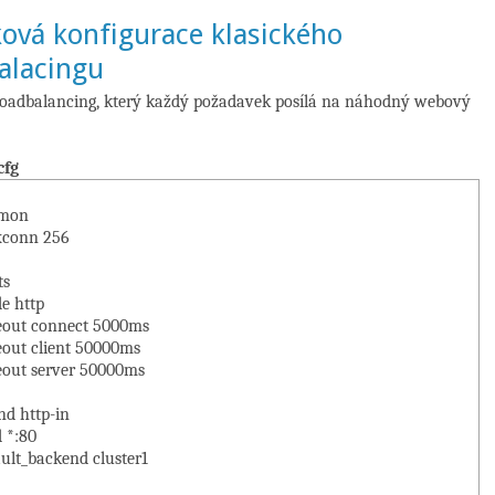
ová konfigurace klasického
alacingu
loadbalancing, který každý požadavek posílá na náhodný webový
cfg
on
nn 256
ts
http
t connect 5000ms
 client 50000ms
t server 50000ms
d http-in
*:80
_backend cluster1