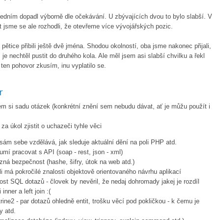
edním dopadl výborně dle očekávání. U zbývajících dvou to bylo slabší. V
 jsme se ale rozhodli, že otevřeme více vývojářských pozic.
pětice přibili ještě dvě jména. Shodou okolností, oba jsme nakonec přijali,
 je nechtěl pustit do druhého kola. Ale měl jsem asi slabší chvilku a řekl
 ten pohovor zkusím, inu vyplatilo se.
r
sem si sadu otázek (konkrétní znění sem nebudu dávat, ať je můžu použít i
 za úkol zjistit o uchazeči tyhle věci
sám sebe vzdělává, jak sleduje aktuální dění na poli PHP atd.
umí pracovat s API (soap - rest, json - xml)
zná bezpečnost (hashe, šifry, útok na web atd.)
li má pokročilé znalosti objektově orientovaného návrhu aplikací
ost SQL dotazů - človek by nevěril, že nedaj dohromady jakej je rozdíl
inner a left join :(
rine2 - par dotazů ohledně entit, trošku věcí pod pokličkou - k čemu je
y atd.