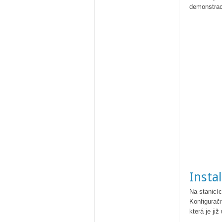
demonstraci
Insta
Na stanicíc
Konfigurač
která je j