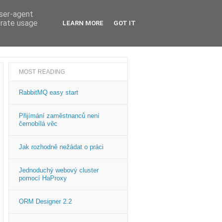
user-agent
erate usage
LEARN MORE
GOT IT
MOST READING
RabbitMQ easy start
Přijímání zaměstnanců není
černobílá věc
Jak rozhodně nežádat o práci
Jednoduchý webový cluster
pomocí HaProxy
ORM Designer 2.2