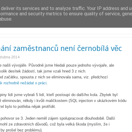
deliver its services and to analyze traffic. Your IP address and 
formance and security metrics to ensure quality of service, gen
abuse.
T
mání zaměstnanců není černobílá věc
. dubna 2014
 našli vývojáře. Původně jsme hledali pouze jednoho vývojaře, ale
kolik desítek žádostí, tak jsme vzali hned 3 z nich.
d začátku, spousta z nich se eliminovala sama, viz. předchozí
k rozhodně nežádat o práci
.
piny lidí jsme vybrali 5 lidí, kteří postoupí do dalšího kola. Zbytek byl
ě eliminován, někdy i kvůli maličkostem (SQL injection v ukázkovém kódu
el bylo to potřeba nějak protřídit.
 pohovor se 3. Jeden neměl zájem spolupracovat dlouhodobě. Další
mohl ze zdravotních důvodů, což byla velká škoda (myslím, že i
by prošel bez problému).