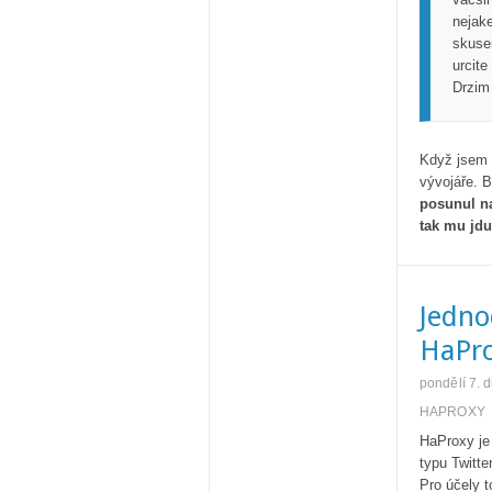
nejak
skuse
urcite
Drzim
Když jsem č
vývojáře. B
posunul na
tak mu jdu
Jedno
HaPr
pondělí 7. 
HAPROXY
HaProxy je 
typu Twitte
Pro účely t