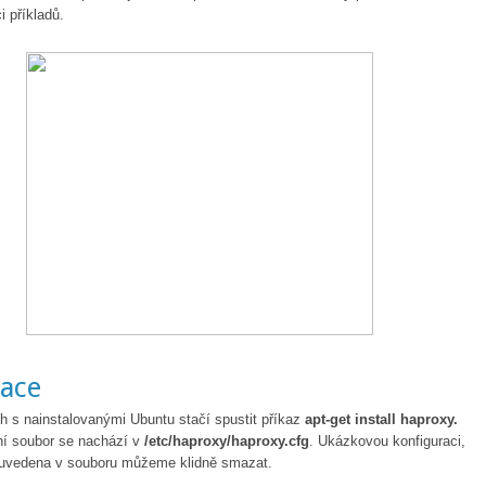
 příkladů.
lace
h s nainstalovanými Ubuntu stačí spustit příkaz
apt-get install haproxy.
ní soubor se nachází v
/etc/haproxy/haproxy.cfg
. Ukázkovou konfiguraci,
iž uvedena v souboru můžeme klidně smazat.