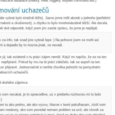
malizace databáze (indexy, view, triggery, explain command atd.)
mování uchazečů
ále vybrat bylo strašně těžký. Jasno jsme měli akorát u jednoho (perfektní
znalosti a zkušenosti), u zbytku to bylo mnohonásobně těžší. Ale docela
li dvě odpovědi, když jsem jim zaslal zprávu, že jsme je nepřijali.
 za info, tak snad jste vybrali lepe :) Na pohovor jsem se mohl asi
vit a dopadlo by to mozna jinak, no nevadi.
m já, tak evidetně o tu práci zájem neměl. Když mi napíše, že se na ten
 nepřipravil. Pokud by mu na té práci záleželo, tak se aspoň na ten
usí připravit. Jednoznačně si tenhle člověka pohoršil na pomyslném
udoucích uchazečů.
d druhého zájemce
e som necakal, je to spravodlive, uz v priebehu rozhovoru mi to bolo
:)
m to ako prehru, ale ako vyzvu, hlavne v teorii pokulhavam, zistil som
am medzery, ako som povedal nemam problem sa ucit, ale clovek sa
ou uci to co priamo potrebuje k praci, hned na druhy den som objednal