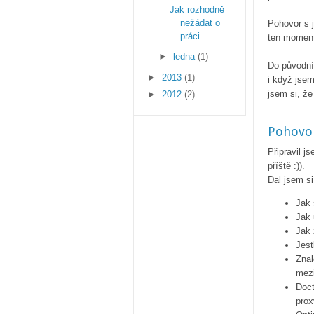
Jak rozhodně
nežádat o
Pohovor s j
práci
ten moment
►
ledna
(1)
Do původní 
►
2013
(1)
i když jsem
jsem si, že
►
2012
(2)
Pohovo
Připravil j
příště :)).
Dal jsem si
Jak 
Jak 
Jak 
Jest
Znal
mezi 
Doct
prox