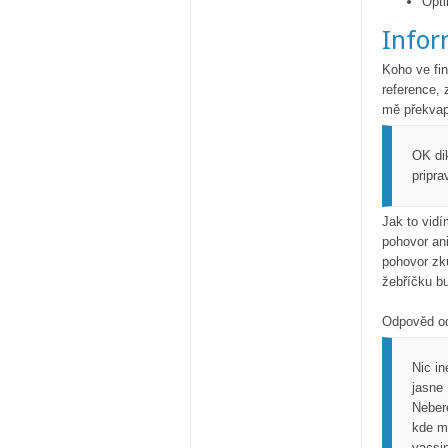
Opti
Infor
Koho ve fin
reference, 
mě překvapi
OK dik
pripra
Jak to vidí
pohovor ani
pohovor zk
žebříčku b
Odpověd o
Nic in
jasne 
Nebere
kde m
vacsin