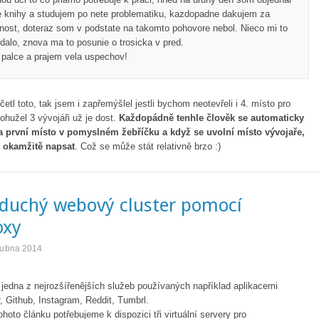
e knihy a studujem po nete problematiku, kazdopadne dakujem za
nost, doteraz som v podstate na takomto pohovore nebol. Nieco mi to
 dalo, znova ma to posunie o trosicka v pred.
 palce a prajem vela uspechov!
etl toto, tak jsem i zapřemýšlel jestli bychom neotevřeli i 4. místo pro
ohužel 3 vývojáři už je dost.
Každopádně tenhle člověk se automaticky
 první místo v pomyslném žebříčku a když se uvolní místo vývojaře,
 okamžitě napsat
. Což se může stát relativně brzo :)
duchý webový cluster pomocí
oxy
dubna 2014
jedna z nejrozšířenějších služeb používaných například aplikacemi
r, Github, Instagram, Reddit, Tumbrl.
ohoto článku potřebujeme k dispozici tři virtuální servery pro