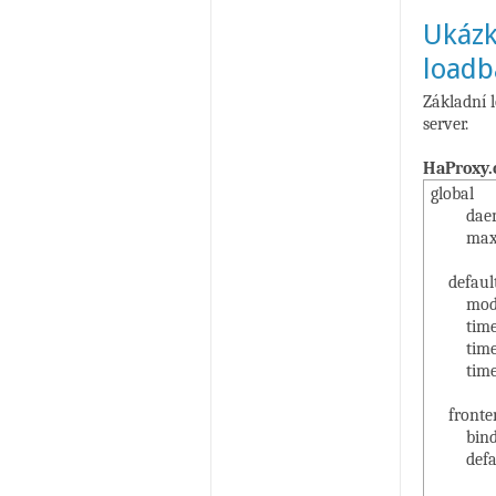
Ukázk
loadb
Základní 
server.
HaProxy.
global
daem
maxco
defaul
mode 
timeou
timeout
timeou
fronten
bind 
default