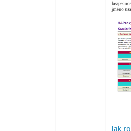
bezpečnost
jméno
us
Jak r