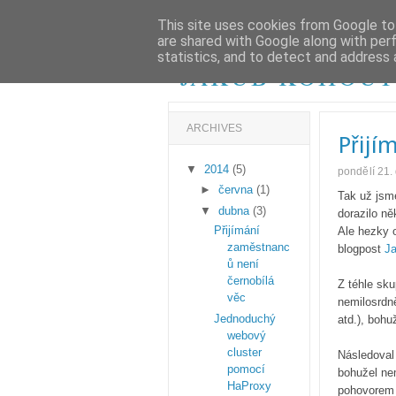
DOMOVSKÁ STRÁNKA
O MNĚ
This site uses cookies from Google to 
are shared with Google along with per
statistics, and to detect and address 
JAKUB KOHOU
ARCHIVES
Přijí
▼
2014
(5)
pondělí 21
►
června
(1)
Tak už jsme
▼
dubna
(3)
dorazilo ně
Přijímání
Ale hezky o
zaměstnanc
blogpost
Ja
ů není
černobílá
Z téhle sku
věc
nemilosrdn
Jednoduchý
atd.), bohuž
webový
cluster
Následoval
pomocí
bohužel ne
HaProxy
pohovorem 