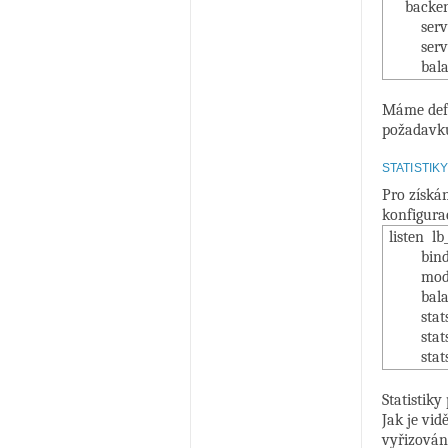
backend
server 
server 
balanc
Máme defi
požadavku
STATISTIK
Pro získán
konfigura
listen lb
bind 
mode
balanc
stats 
stats r
stats a
Statistik
Jak je vid
vyřizován