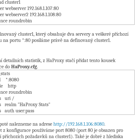
 cluster1
webserver 192.168.1.107:80
webserver2 192.168.1.108:80
e roundrobin
novaný cluster1, který obsahuje dva servery a veškeré příchozí
 na portu *
:
80 posíláme právě na definovaný cluster1.
Y
í detailních statistik, z HaProxy stačí přidat tento kousek
ce do
HaProxy.cfg
.
_stats
*:8080
 http
e roundrobin
uri /
ealm "HaProxy Stats"
uth user:pass
y poté nalezneme na adrese
http
://192.168.1.106:8080
.
ět z konfigurace používáme port 8080 (port 80 je obsazen pro
í příchozích požadavků na cluster1). Také je dobré z hlediska